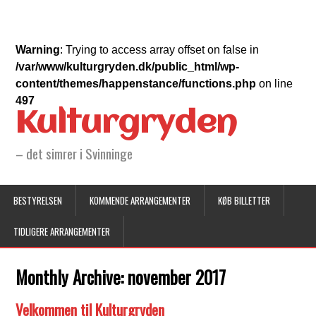
Warning
: Trying to access array offset on false in
/var/www/kulturgryden.dk/public_html/wp-
content/themes/happenstance/functions.php
on line
497
Kulturgryden
– det simrer i Svinninge
BESTYRELSEN
KOMMENDE ARRANGEMENTER
KØB BILLETTER
TIDLIGERE ARRANGEMENTER
Monthly Archive:
november 2017
Velkommen til Kulturgryden