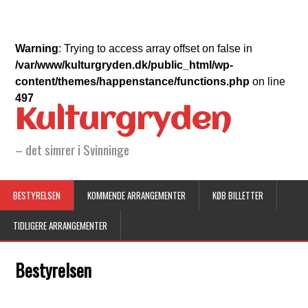
Warning
: Trying to access array offset on false in
/var/www/kulturgryden.dk/public_html/wp-
content/themes/happenstance/functions.php
on line
497
Kulturgryden
– det simrer i Svinninge
BESTYRELSEN
KOMMENDE ARRANGEMENTER
KØB BILLETTER
TIDLIGERE ARRANGEMENTER
Bestyrelsen